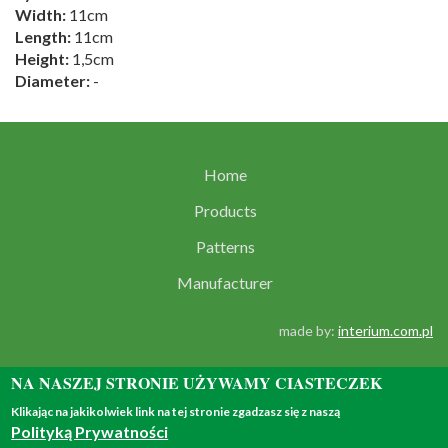
Width:
11cm
Length:
11cm
Height:
1,5cm
Diameter:
-
Home
Products
Patterns
Manufacturer
made by:
interium.com.pl
NA NASZEJ STRONIE UŻYWAMY CIASTECZEK
Klikając na jakikolwiek link na tej stronie zgadzasz się z naszą
Polityką Prywatności