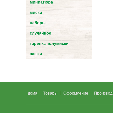
миниатюра
миски
наборы
случайное
тарелка полумиски
чашки
дома
Товары
Оформление
Производ