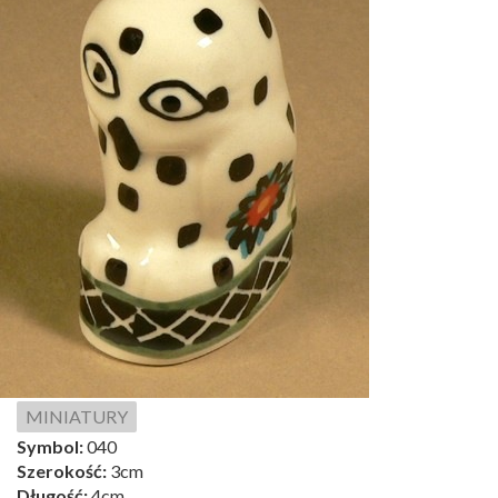
MINIATURY
Symbol:
040
Szerokość:
3cm
Długość:
4cm