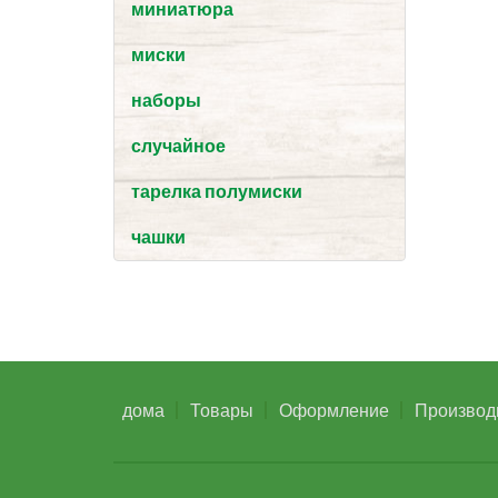
миниатюра
миски
наборы
случайное
тарелка полумиски
чашки
дома
Товары
Оформление
Производ