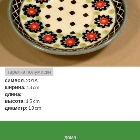
тарелка полумиски
символ:
201A
ширина:
13 cm
длина:
высота:
1,5 cm
диаметр:
13 cm
дома