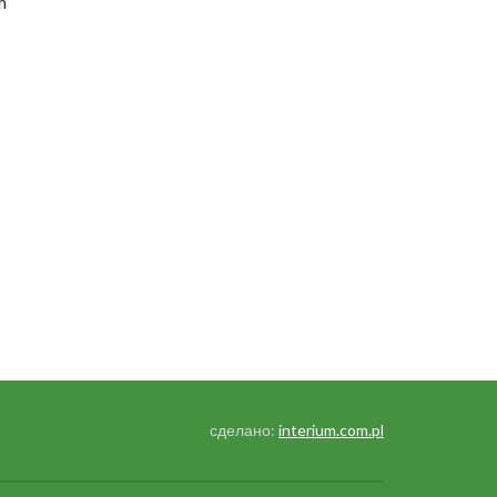
m
сделано:
interium.com.pl