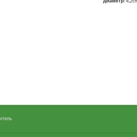
диаметр:
4,2c
итель