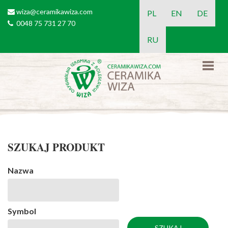
Przejdź do treści
wiza@ceramikawiza.com
email
PL
EN
DE
0048 75 731 27 70
tel
RU
SZUKAJ PRODUKT
Nazwa
Symbol