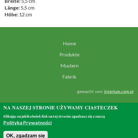
Breite:
5,5 cm
Länge:
5,5 cm
Höhe:
12 cm
Home
Produkte
Mustern
Fabrik
gemacht von:
interium.com.pl
NA NASZEJ STRONIE UŻYWAMY CIASTECZEK
Klikając na jakikolwiek link na tej stronie zgadzasz się z naszą
Polityką Prywatności
© 2018 - all rights reserved
OK, zgadzam się