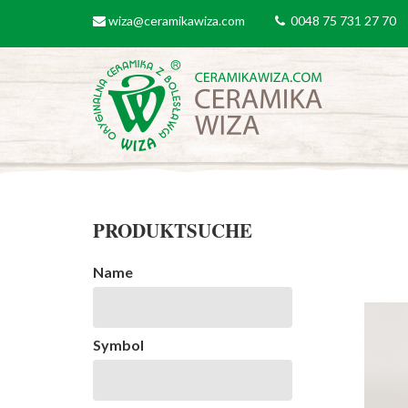
Direkt zum Inhalt
wiza@ceramikawiza.com
0048 75 731 27 70
email
tel
PRODUKTSUCHE
Name
Symbol