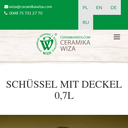
Direkt zum Inhalt
wiza@ceramikawiza.com
email
PL
EN
DE
0048 75 731 27 70
tel
RU
SCHÜSSEL MIT DECKEL
0,7L