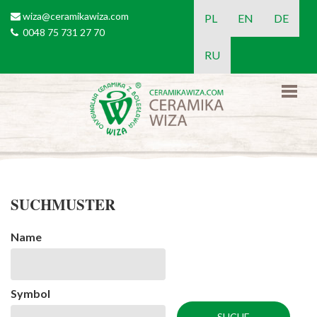
Direkt zum Inhalt
wiza@ceramikawiza.com
email
PL
EN
DE
0048 75 731 27 70
tel
RU
SUCHMUSTER
Name
Symbol